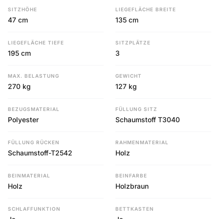
SITZHÖHE
LIEGEFLÄCHE BREITE
47 cm
135 cm
LIEGEFLÄCHE TIEFE
SITZPLÄTZE
195 cm
3
MAX. BELASTUNG
GEWICHT
270 kg
127 kg
BEZUGSMATERIAL
FÜLLUNG SITZ
Polyester
Schaumstoff T3040
FÜLLUNG RÜCKEN
RAHMENMATERIAL
Schaumstoff-T2542
Holz
BEINMATERIAL
BEINFARBE
Holz
Holzbraun
SCHLAFFUNKTION
BETTKASTEN