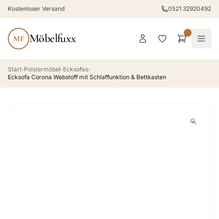
Kostenloser Versand
0521 32920492
Möbelfuxx
MF
Start
›
Polstermöbel
›
Ecksofas
›
Ecksofa Corona Webstoff mit Schlaffunktion & Bettkasten