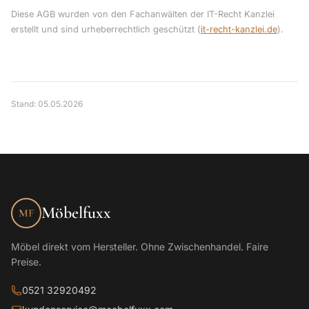
Diese AGB wurden von den Fachanwälten der IT-Recht Kanzlei
erstellt und sind urheberrechtlich geschützt (
it-recht-kanzlei.de
).
Stand: 05.05.2026
Möbelfuxx
MF
Möbel direkt vom Hersteller. Ohne Zwischenhandel. Faire
Preise.
0521 32920492