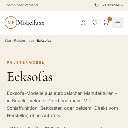
Kostenloser Versand
0521 32920492
Möbelfuxx
MF
Start
›
Polstermöbel
›
Ecksofas
POLSTERMÖBEL
Ecksofas
Ecksofa-Modelle aus europäischen Manufakturen –
in Bouclé, Velours, Cord und mehr. Mit
Schlaffunktion, Bettkasten oder beidem. Direkt vom
Hersteller, ohne Aufpreis.