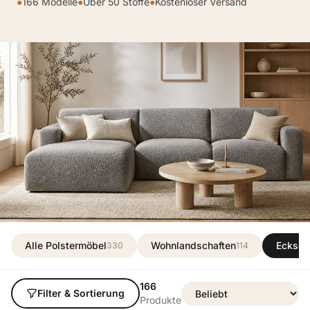
●
166 Modelle
●
Über 50 Stoffe
●
Kostenloser Versand
Alle Polstermöbel
Wohnlandschaften
Ecksof
330
114
166
Filter & Sortierung
Produkte