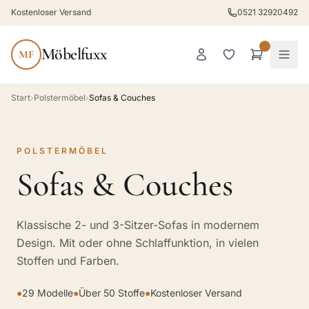
Kostenloser Versand
0521 32920492
Möbelfuxx
MF
Start
›
Polstermöbel
›
Sofas & Couches
POLSTERMÖBEL
Sofas & Couches
Klassische 2- und 3-Sitzer-Sofas in modernem
Design. Mit oder ohne Schlaffunktion, in vielen
Stoffen und Farben.
●
29 Modelle
●
Über 50 Stoffe
●
Kostenloser Versand