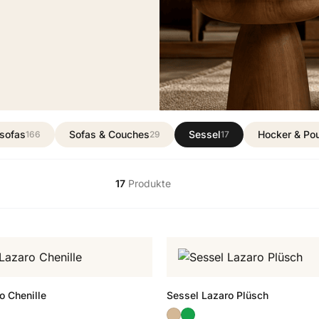
sofas
Sofas & Couches
Sessel
Hocker & Po
166
29
17
17
Produkte
o Chenille
Sessel Lazaro Plüsch