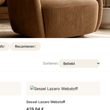
ufs
Recamieren
1
3
Sortieren:
Sessel Lazaro Webstoff
428,64 €