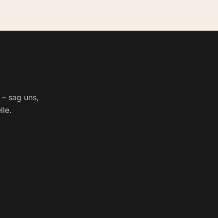
e – sag uns,
lle.