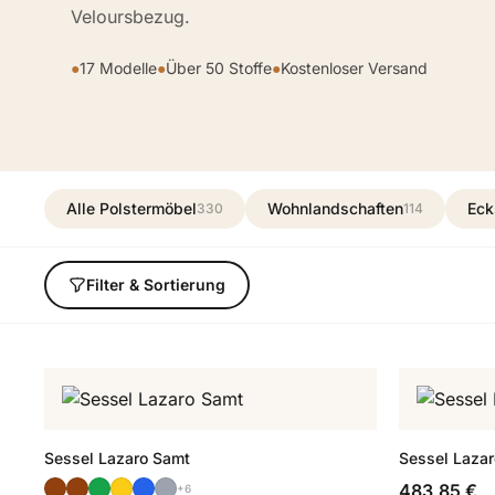
Veloursbezug.
●
17 Modelle
●
Über 50 Stoffe
●
Kostenloser Versand
Alle Polstermöbel
Wohnlandschaften
Eck
330
114
Filter & Sortierung
Sessel Lazaro Samt
Sessel Lazar
483,85 €
+6