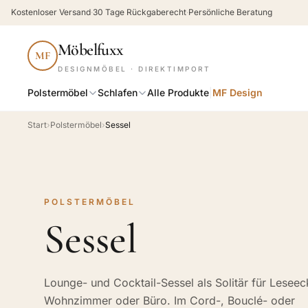
Kostenloser Versand
·
30 Tage Rückgaberecht
·
Persönliche Beratung
Möbelfuxx
MF
DESIGNMÖBEL · DIREKTIMPORT
Polstermöbel
Schlafen
Alle Produkte
|
MF Design
Start
›
Polstermöbel
›
Sessel
POLSTERMÖBEL
Sessel
Lounge- und Cocktail-Sessel als Solitär für Leseec
Wohnzimmer oder Büro. Im Cord-, Bouclé- oder