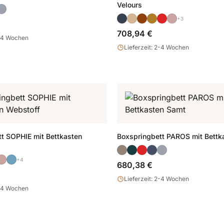
Velours
+3
708,94 €
2-4 Wochen
Lieferzeit: 2-4 Wochen
t SOPHIE mit Bettkasten
Boxspringbett PAROS mit Bettk
+4
680,38 €
Lieferzeit: 2-4 Wochen
2-4 Wochen