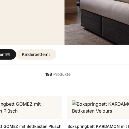
ten
Kinderbetten
198
18
198
Produkte
tt GOMEZ mit Bettkasten Plüsch
Boxspringbett KARDAMON mit 