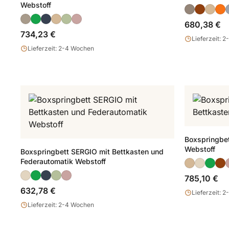
Webstoff
680,38 €
734,23 €
Lieferzeit: 
Lieferzeit: 2-4 Wochen
Boxspringbet
Webstoff
Boxspringbett SERGIO mit Bettkasten und
Federautomatik Webstoff
785,10 €
632,78 €
Lieferzeit: 
Lieferzeit: 2-4 Wochen