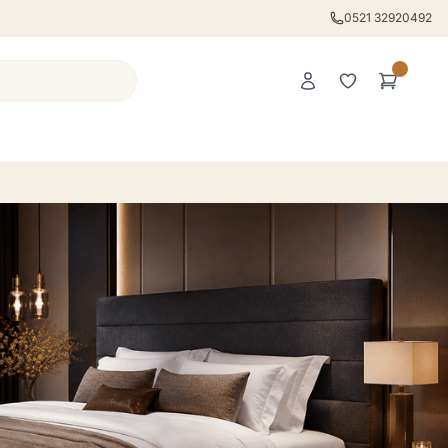
0521 32920492