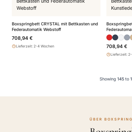
Boxspringbett CRYSTAL mit Bettkasten und
Boxspringbet
Federautomatik Webstoff
Federautomat
708,94 €
708,94 €
Lieferzeit: 2-4 Wochen
Lieferzeit: 
Showing
145
to
ÜBER BOXSPRIN
Boxspring