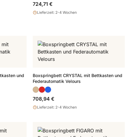
724,71 €
Lieferzeit: 2-4 Wochen
tkasten und
Boxspringbett CRYSTAL mit Bettkasten und
Federautomatik Velours
708,94 €
Lieferzeit: 2-4 Wochen