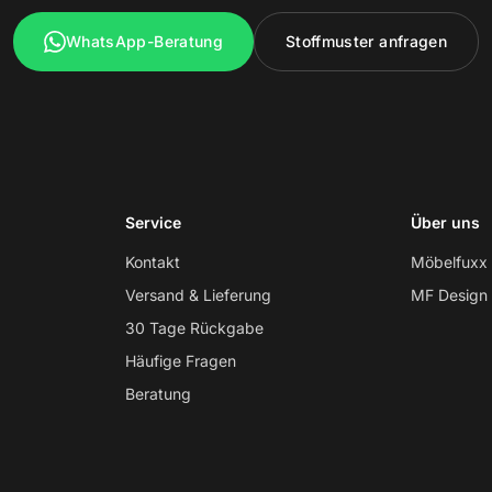
WhatsApp-Beratung
Stoffmuster anfragen
Service
Über uns
Kontakt
Möbelfuxx
Versand & Lieferung
MF Design
30 Tage Rückgabe
Häufige Fragen
Beratung