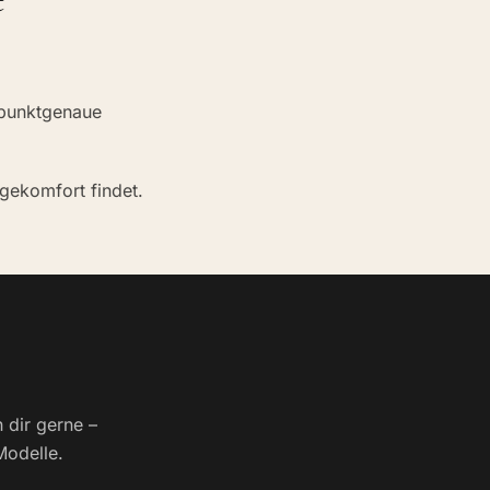
 punktgenaue
gekomfort findet.
n dir gerne –
Modelle.