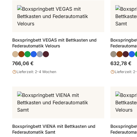
Boxspringbett VEGAS mit Bettkasten und
Boxspringbet
Federautomatik Velours
Federautoma
766,06 €
632,78 €
Lieferzeit: 2-4 Wochen
Lieferzeit: 
Boxspringbett VIENA mit Bettkasten und
Boxspringbe
Federautomatik Samt
Federautomat