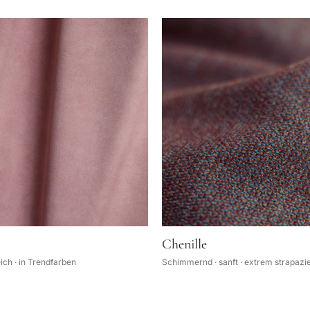
Chenille
ch · in Trendfarben
Schimmernd · sanft · extrem strapazi