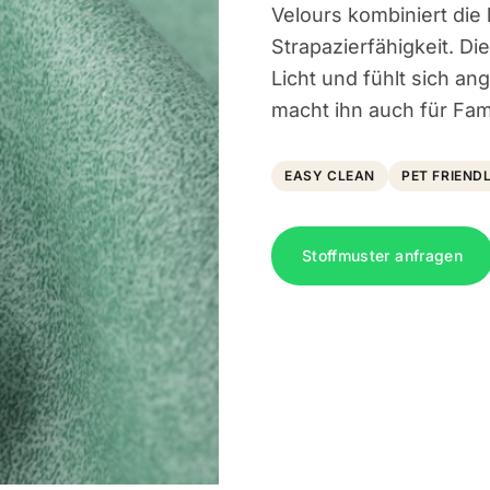
Velours kombiniert di
Strapazierfähigkeit. Di
Licht und fühlt sich a
macht ihn auch für Fam
EASY CLEAN
PET FRIEND
Stoffmuster anfragen