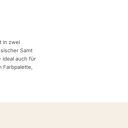
t in zwei
ssischer Samt
 ideal auch für
n Farbpalette,