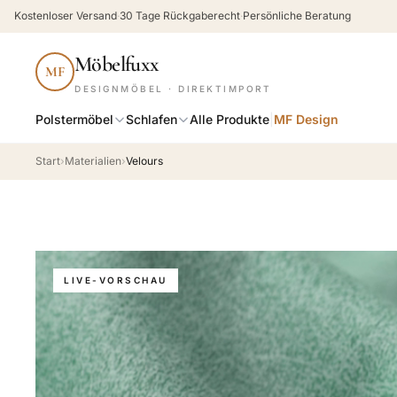
Kostenloser Versand
·
30 Tage Rückgaberecht
·
Persönliche Beratung
Möbelfuxx
MF
DESIGNMÖBEL · DIREKTIMPORT
Polstermöbel
Schlafen
Alle Produkte
|
MF Design
Start
›
Materialien
›
Velours
LIVE-VORSCHAU