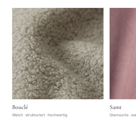
Bouclé
Samt
Weich · strukturiert · hochwertig
Glamourös · wei