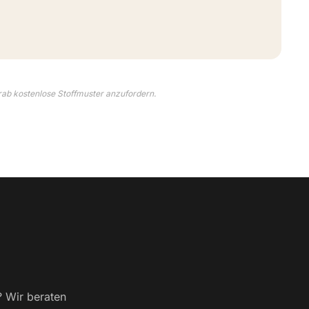
rab kostenlose Stoffmuster anzufordern.
? Wir beraten