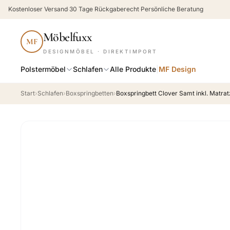
Kostenloser Versand
·
30 Tage Rückgaberecht
·
Persönliche Beratung
Möbelfuxx
MF
DESIGNMÖBEL · DIREKTIMPORT
Polstermöbel
Schlafen
Alle Produkte
|
MF Design
Start
›
Schlafen
›
Boxspringbetten
›
Boxspringbett Clover Samt inkl. Matra