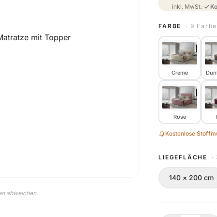
inkl. MwSt.
·
Ko
FARBE
· 9 Farb
Creme
Dun
Rose
Kostenlose Stoffmu
LIEGEFLÄCHE
·
140 × 200 cm
nen abweichen.