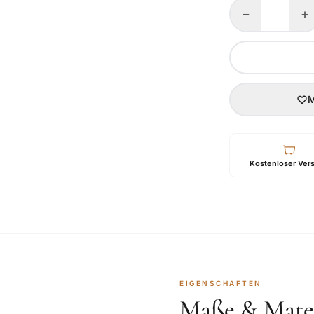
−
+
M
Kostenloser Ver
EIGENSCHAFTEN
Maße & Mater