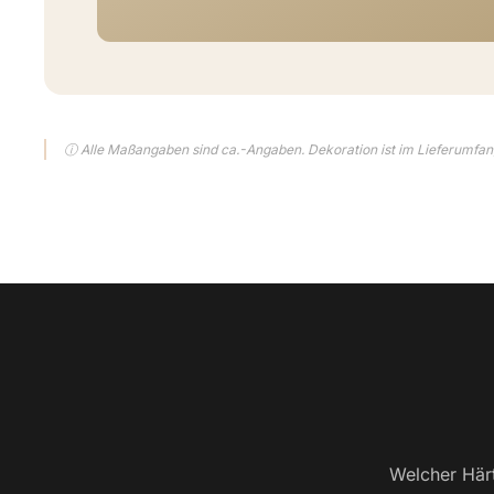
ⓘ Alle Maßangaben sind ca.-Angaben. Dekoration ist im Lieferumfang
Welcher Härt