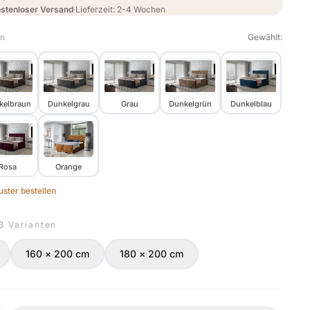
stenloser Versand
·
Lieferzeit: 2-4 Wochen
en
Gewählt:
kelbraun
Dunkelgrau
Grau
Dunkelgrün
Dunkelblau
Rosa
Orange
ster bestellen
 3 Varianten
160 × 200 cm
180 × 200 cm