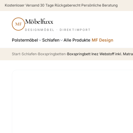
Kostenloser Versand
·
30 Tage Rückgaberecht
·
Persönliche Beratung
Möbelfuxx
MF
DESIGNMÖBEL · DIREKTIMPORT
Polstermöbel
Schlafen
Alle Produkte
|
MF Design
Start
›
Schlafen
›
Boxspringbetten
›
Boxspringbett Inez Webstoff inkl. Matr