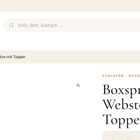
atze mit Topper
SCHLAFEN · BOX
Boxspr
Websto
Toppe