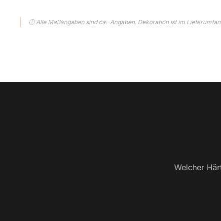
ⓘ Alle Maßangaben sind ca.-Angaben. Dekoration ist im Lieferumfang
Welcher Härt