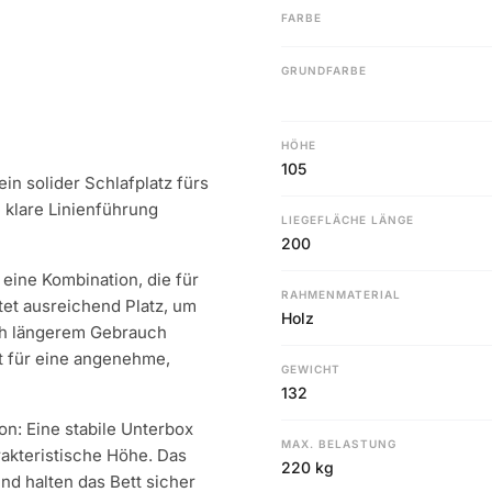
FARBE
GRUNDFARBE
HÖHE
105
in solider Schlafplatz fürs
 klare Linienführung
LIEGEFLÄCHE LÄNGE
200
 eine Kombination, die für
RAHMENMATERIAL
tet ausreichend Platz, um
Holz
ch längerem Gebrauch
gt für eine angenehme,
GEWICHT
132
on: Eine stabile Unterbox
MAX. BELASTUNG
rakteristische Höhe. Das
220 kg
nd halten das Bett sicher