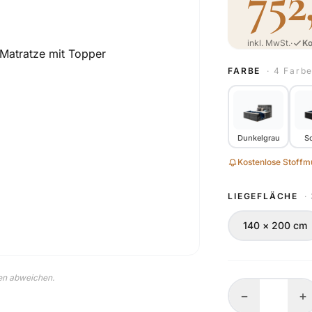
752
inkl. MwSt.
·
Ko
FARBE
· 4 Farb
Dunkelgrau
S
Kostenlose Stoffmu
LIEGEFLÄCHE
·
140 × 200 cm
nen abweichen.
−
+