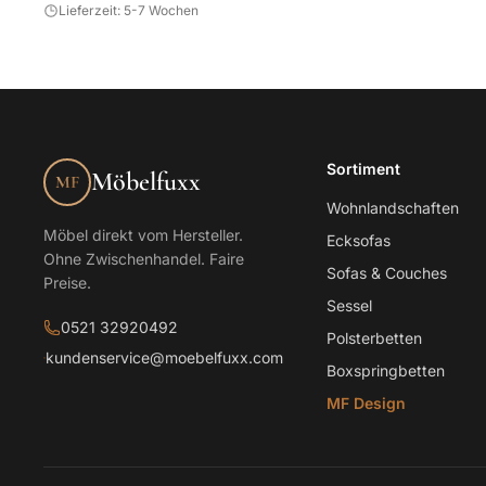
Lieferzeit: 5-7 Wochen
Sortiment
Möbelfuxx
MF
Wohnlandschaften
Möbel direkt vom Hersteller.
Ecksofas
Ohne Zwischenhandel. Faire
Sofas & Couches
Preise.
Sessel
0521 32920492
Polsterbetten
kundenservice@moebelfuxx.com
Boxspringbetten
MF Design