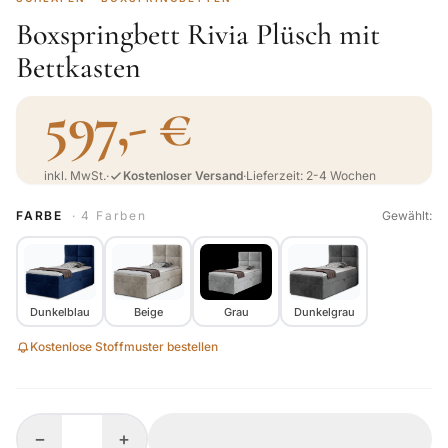
Boxspringbett Rivia Plüsch mit
Bettkasten
597,- €
inkl. MwSt.
·
Kostenloser Versand
·
Lieferzeit: 2-4 Wochen
FARBE
· 4 Farben
Gewählt:
Dunkelblau
Beige
Grau
Dunkelgrau
Kostenlose Stoffmuster bestellen
−
+