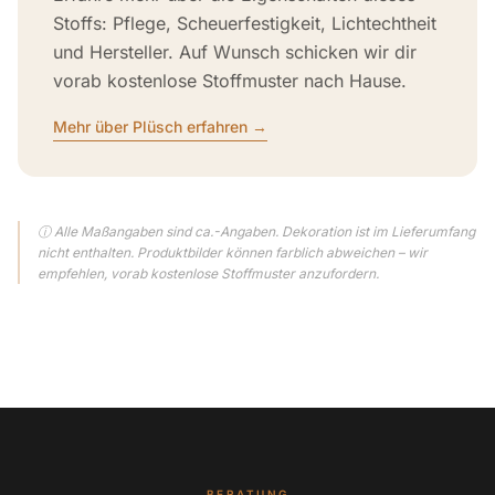
Stoffs: Pflege, Scheuerfestigkeit, Lichtechtheit
und Hersteller. Auf Wunsch schicken wir dir
vorab kostenlose Stoffmuster nach Hause.
Mehr über Plüsch erfahren →
ⓘ Alle Maßangaben sind ca.-Angaben. Dekoration ist im Lieferumfang
nicht enthalten. Produktbilder können farblich abweichen – wir
empfehlen, vorab kostenlose Stoffmuster anzufordern.
BERATUNG