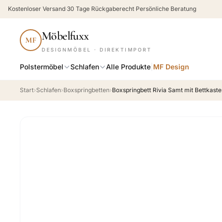
Kostenloser Versand
·
30 Tage Rückgaberecht
·
Persönliche Beratung
Möbelfuxx
MF
DESIGNMÖBEL · DIREKTIMPORT
Polstermöbel
Schlafen
Alle Produkte
|
MF Design
Start
›
Schlafen
›
Boxspringbetten
›
Boxspringbett Rivia Samt mit Bettkast