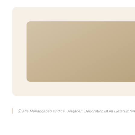
ⓘ Alle Maßangaben sind ca.-Angaben. Dekoration ist im Lieferumfang