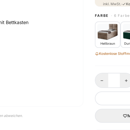
inkl. MwSt.
·
Ko
FARBE
· 6 Farb
Hellbraun
Dun
Kostenlose Stoffmu
−
+
M
nen abweichen.