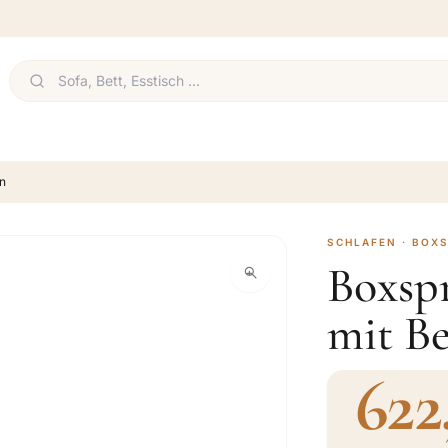
en
SCHLAFEN · BOX
Boxsp
mit Be
622