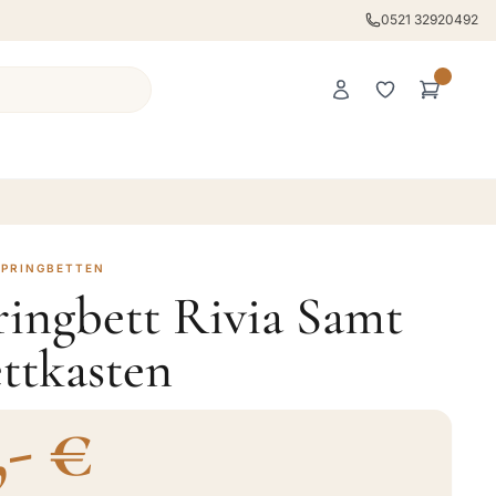
0521 32920492
SPRINGBETTEN
ringbett Rivia Samt
ttkasten
,- €