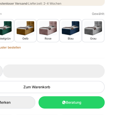
stenloser Versand
·
Lieferzeit: 2-4 Wochen
en
Gewählt:
kelgrün
Gelb
Rose
Blau
Grau
ster bestellen
Zum Warenkorb
erken
Beratung