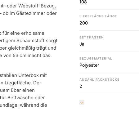
108
amt- oder Webstoff-Bezug,
t – ob im Gästezimmer oder
LIEGEFLÄCHE LÄNGE
200
z für eine erholsame
BETTKASTEN
rtigem Schaumstoff sorgt
Ja
per gleichmäßig trägt und
he von 53 cm macht das
BEZUGSMATERIAL
Polyester
 stabilen Unterbox mit
ANZAHL PACKSTÜCKE
en Liegefläche. Der
2
quem über einen
 für Bettwäsche oder
rundlage, während die