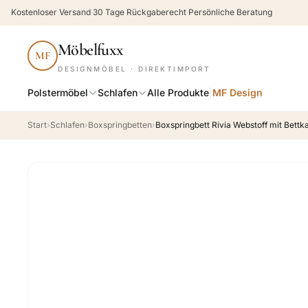
Kostenloser Versand
·
30 Tage Rückgaberecht
·
Persönliche Beratung
Möbelfuxx
MF
DESIGNMÖBEL · DIREKTIMPORT
Polstermöbel
Schlafen
Alle Produkte
|
MF Design
Start
›
Schlafen
›
Boxspringbetten
›
Boxspringbett Rivia Webstoff mit Bettk