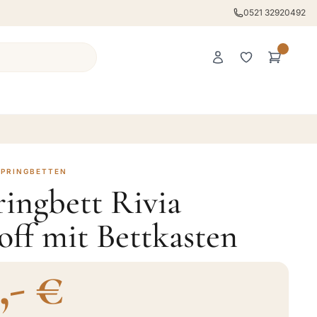
0521 32920492
SPRINGBETTEN
ingbett Rivia
ff mit Bettkasten
,- €