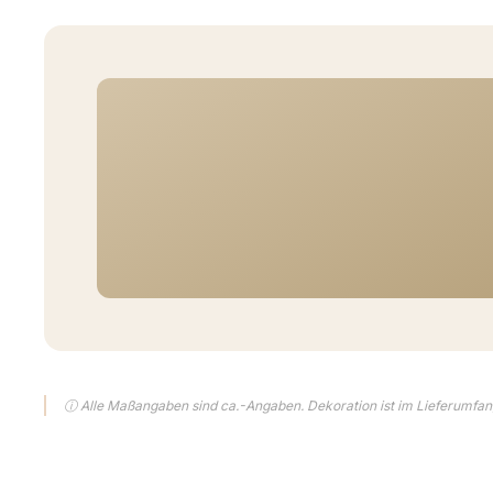
ⓘ Alle Maßangaben sind ca.-Angaben. Dekoration ist im Lieferumfang