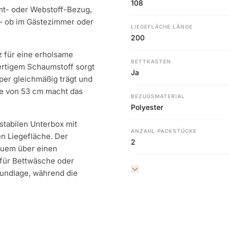
108
amt- oder Webstoff-Bezug,
t – ob im Gästezimmer oder
LIEGEFLÄCHE LÄNGE
200
z für eine erholsame
BETTKASTEN
rtigem Schaumstoff sorgt
Ja
per gleichmäßig trägt und
he von 53 cm macht das
BEZUGSMATERIAL
Polyester
 stabilen Unterbox mit
ANZAHL PACKSTÜCKE
en Liegefläche. Der
2
quem über einen
 für Bettwäsche oder
rundlage, während die