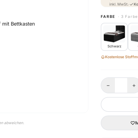
inkl. MwSt.
·
Ko
FARBE
· 3 Farb
Schwarz
Kostenlose Stoffmu
−
+
M
nen abweichen.