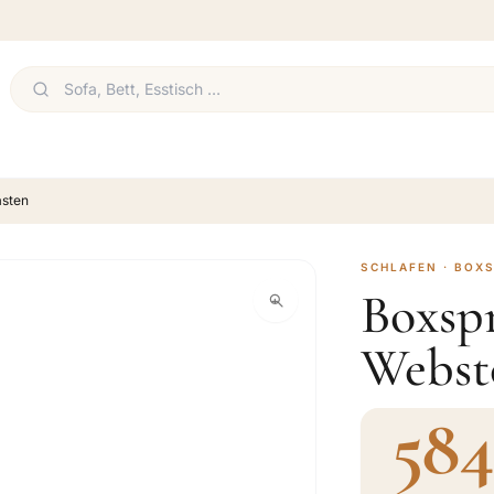
asten
SCHLAFEN · BOX
Boxspr
Websto
584