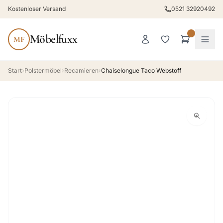
Kostenloser Versand
0521 32920492
Möbelfuxx
MF
Start
›
Polstermöbel
›
Recamieren
›
Chaiselongue Taco Webstoff