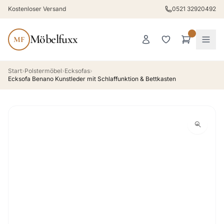
Kostenloser Versand
0521 32920492
Möbelfuxx
MF
Start
›
Polstermöbel
›
Ecksofas
›
Ecksofa Benano Kunstleder mit Schlaffunktion & Bettkasten