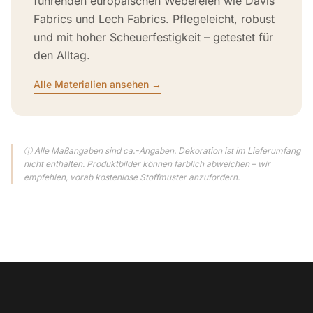
führenden europäischen Webereien wie Davis
Fabrics und Lech Fabrics. Pflegeleicht, robust
und mit hoher Scheuerfestigkeit – getestet für
den Alltag.
Alle Materialien ansehen →
ⓘ Alle Maßangaben sind ca.-Angaben. Dekoration ist im Lieferumfang
nicht enthalten. Produktbilder können farblich abweichen – wir
empfehlen, vorab kostenlose Stoffmuster anzufordern.