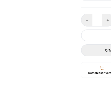
−
+
M
Kostenloser Ver