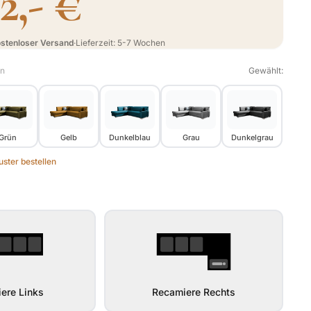
72,- €
stenloser Versand
·
Lieferzeit: 5-7 Wochen
en
Gewählt:
Grün
Gelb
Dunkelblau
Grau
Dunkelgrau
ster bestellen
ere Links
Recamiere Rechts