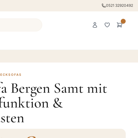
0521 32920492
 ECKSOFAS
fa Bergen Samt mit
ffunktion &
sten