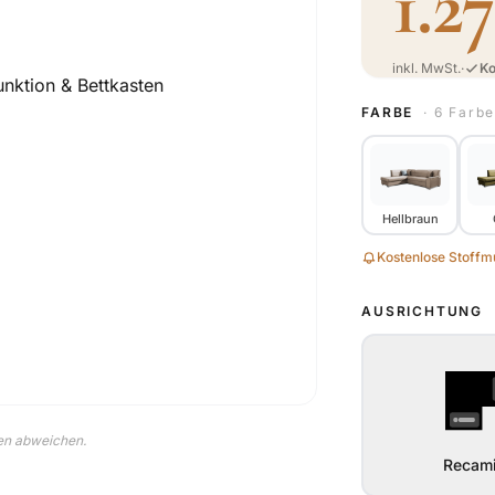
1.2
inkl. MwSt.
·
Ko
FARBE
· 6 Farb
Hellbraun
Kostenlose Stoffmu
AUSRICHTUNG
nen abweichen.
Recami