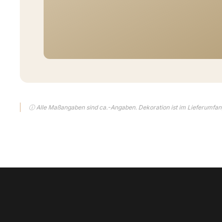
ⓘ Alle Maßangaben sind ca.-Angaben. Dekoration ist im Lieferumfang