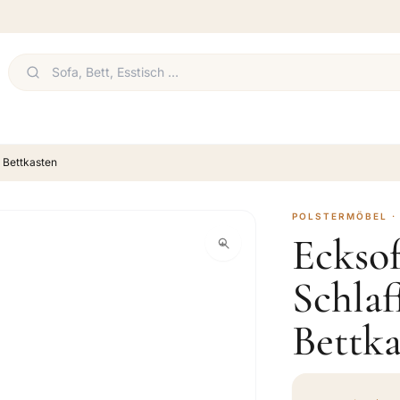
 Bettkasten
POLSTERMÖBEL ·
Eckso
Schla
Bettka