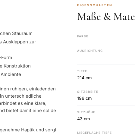
EIGENSCHAFTEN
Maße & Mater
ischen Stauraum
FARBE
s Ausklappen zur
AUSRICHTUNG
L-Form
ge Konstruktion
TIEFE
s Ambiente
214 cm
nen ruhigen, einladenden
SITZBREITE
in unterschiedliche
196 cm
bindet es eine klare,
 bietet damit eine solide
SITZHÖHE
43 cm
ngenehme Haptik und sorgt
LIEGEFLÄCHE TIEFE