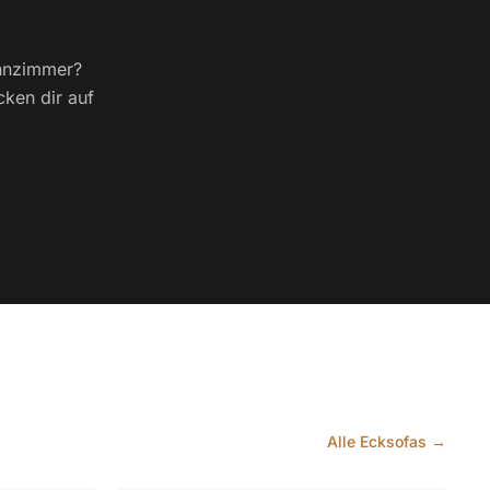
ohnzimmer?
cken dir auf
Alle Ecksofas →