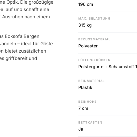
e Optik. Die großzügige
196 cm
l auf und schafft eine
r Ausruhen nach einem
MAX. BELASTUNG
315 kg
as Ecksofa Bergen
BEZUGSMATERIAL
andeln – ideal für Gäste
Polyester
n bietet zusätzlichen
s griffbereit und
FÜLLUNG RÜCKEN
Polstergurte + Schaumstoff
BEINMATERIAL
Plastik
BEINHÖHE
7 cm
BETTKASTEN
Ja