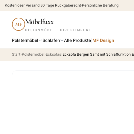
Kostenloser Versand
·
30 Tage Rückgaberecht
·
Persönliche Beratung
Möbelfuxx
MF
DESIGNMÖBEL · DIREKTIMPORT
Polstermöbel
Schlafen
Alle Produkte
|
MF Design
Start
›
Polstermöbel
›
Ecksofas
›
Ecksofa Bergen Samt mit Schlaffunktion &