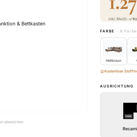
1.2
inkl. MwSt.
·
Ko
FARBE
· 6 Farb
Hellbraun
Kostenlose Stoffmu
AUSRICHTUNG
nen abweichen.
Recami