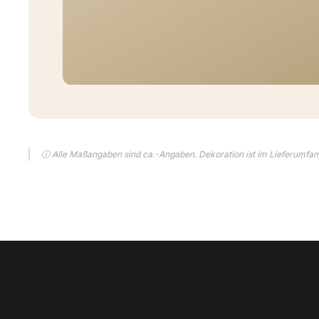
ⓘ Alle Maßangaben sind ca.-Angaben. Dekoration ist im Lieferumfang