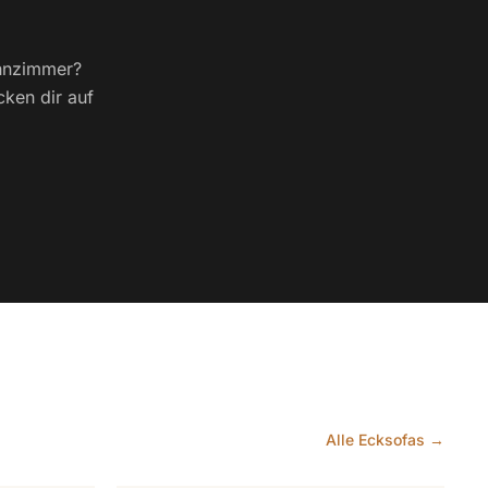
ohnzimmer?
cken dir auf
Alle Ecksofas →