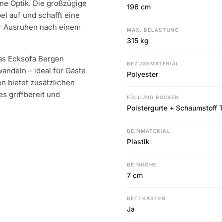
e Optik. Die großzügige
196 cm
l auf und schafft eine
r Ausruhen nach einem
MAX. BELASTUNG
315 kg
as Ecksofa Bergen
BEZUGSMATERIAL
andeln – ideal für Gäste
Polyester
n bietet zusätzlichen
s griffbereit und
FÜLLUNG RÜCKEN
Polstergurte + Schaumstoff
BEINMATERIAL
Plastik
BEINHÖHE
7 cm
BETTKASTEN
Ja