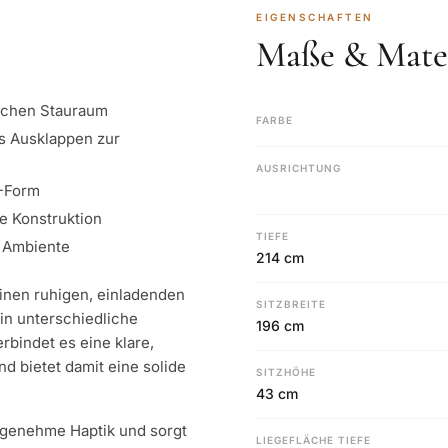
EIGENSCHAFTEN
Maße & Mater
ischen Stauraum
FARBE
s Ausklappen zur
AUSRICHTUNG
L-Form
ge Konstruktion
TIEFE
s Ambiente
214 cm
nen ruhigen, einladenden
SITZBREITE
in unterschiedliche
196 cm
bindet es eine klare,
 bietet damit eine solide
SITZHÖHE
43 cm
ngenehme Haptik und sorgt
LIEGEFLÄCHE TIEFE