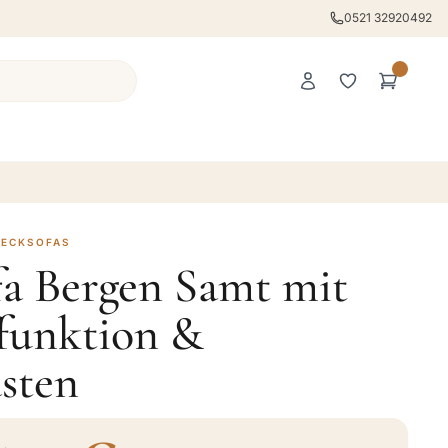
0521 32920492
 ECKSOFAS
fa Bergen Samt mit
ffunktion &
sten