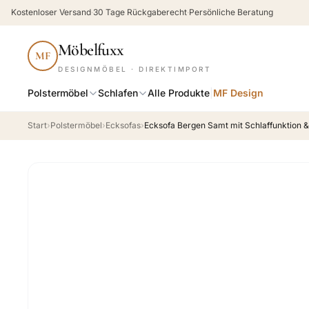
Kostenloser Versand
·
30 Tage Rückgaberecht
·
Persönliche Beratung
Möbelfuxx
MF
DESIGNMÖBEL · DIREKTIMPORT
Polstermöbel
Schlafen
Alle Produkte
|
MF Design
Start
›
Polstermöbel
›
Ecksofas
›
Ecksofa Bergen Samt mit Schlaffunktion &