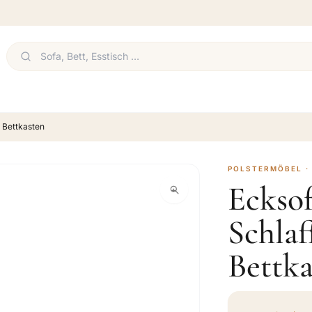
 Bettkasten
POLSTERMÖBEL ·
Eckso
Schla
Bettka