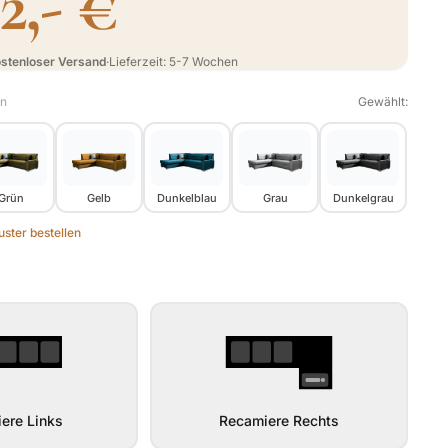
72,- €
stenloser Versand
·
Lieferzeit: 5-7 Wochen
en
Gewählt:
Grün
Gelb
Dunkelblau
Grau
Dunkelgrau
ster bestellen
ere Links
Recamiere Rechts