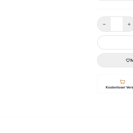
−
+
M
Kostenloser Ver