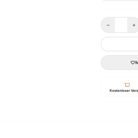
−
+
M
Kostenloser Ver