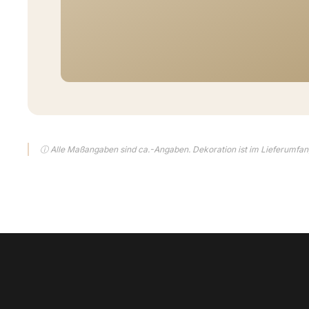
ⓘ Alle Maßangaben sind ca.-Angaben. Dekoration ist im Lieferumfang