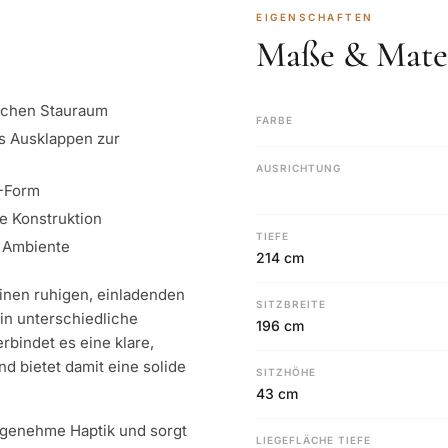
EIGENSCHAFTEN
Maße & Mater
ischen Stauraum
FARBE
s Ausklappen zur
AUSRICHTUNG
L-Form
ge Konstruktion
TIEFE
s Ambiente
214 cm
nen ruhigen, einladenden
SITZBREITE
in unterschiedliche
196 cm
bindet es eine klare,
 bietet damit eine solide
SITZHÖHE
43 cm
ngenehme Haptik und sorgt
LIEGEFLÄCHE TIEFE