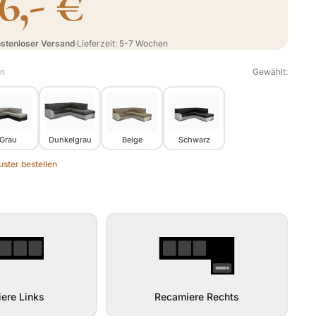
96,- €
stenloser Versand
·
Lieferzeit: 5-7 Wochen
en
Gewählt:
Grau
Dunkelgrau
Beige
Schwarz
ster bestellen
ere Links
Recamiere Rechts