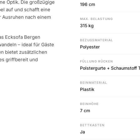
e Optik. Die großzügige
196 cm
l auf und schafft eine
r Ausruhen nach einem
MAX. BELASTUNG
315 kg
as Ecksofa Bergen
BEZUGSMATERIAL
andeln – ideal für Gäste
Polyester
n bietet zusätzlichen
s griffbereit und
FÜLLUNG RÜCKEN
Polstergurte + Schaumstoff
BEINMATERIAL
Plastik
BEINHÖHE
7 cm
BETTKASTEN
Ja