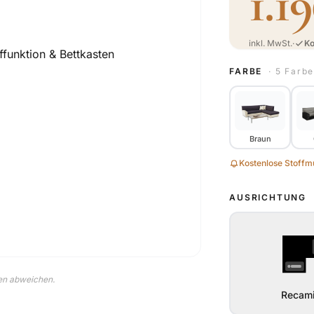
1.1
inkl. MwSt.
·
Ko
FARBE
· 5 Farb
Braun
Kostenlose Stoffmu
AUSRICHTUNG
nen abweichen.
Recami