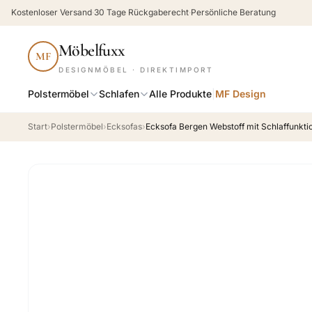
Kostenloser Versand
·
30 Tage Rückgaberecht
·
Persönliche Beratung
Möbelfuxx
MF
DESIGNMÖBEL · DIREKTIMPORT
Polstermöbel
Schlafen
Alle Produkte
|
MF Design
Start
›
Polstermöbel
›
Ecksofas
›
Ecksofa Bergen Webstoff mit Schlaffunkti