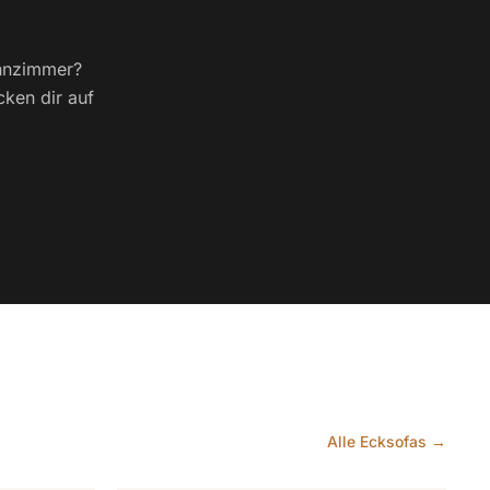
ohnzimmer?
cken dir auf
Alle Ecksofas →