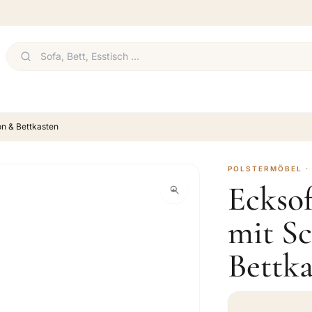
on & Bettkasten
POLSTERMÖBEL ·
Eckso
mit Sc
Bettka