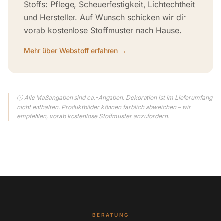
Stoffs: Pflege, Scheuerfestigkeit, Lichtechtheit
und Hersteller. Auf Wunsch schicken wir dir
vorab kostenlose Stoffmuster nach Hause.
Mehr über Webstoff erfahren →
ⓘ Alle Maßangaben sind ca.-Angaben. Dekoration ist im Lieferumfang
nicht enthalten. Produktbilder können farblich abweichen – wir
empfehlen, vorab kostenlose Stoffmuster anzufordern.
BERATUNG