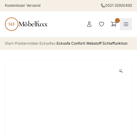
Kostenloser Versand
0521 32920492
Möbelfuxx
MF
Start
›
Polstermöbel
›
Ecksofas
›
Ecksofa Conforti Webstoff Schlaffunktion