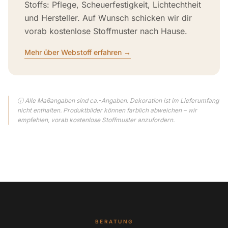
Stoffs: Pflege, Scheuerfestigkeit, Lichtechtheit
und Hersteller. Auf Wunsch schicken wir dir
vorab kostenlose Stoffmuster nach Hause.
Mehr über Webstoff erfahren →
ⓘ Alle Maßangaben sind ca.-Angaben. Dekoration ist im Lieferumfang
nicht enthalten. Produktbilder können farblich abweichen – wir
empfehlen, vorab kostenlose Stoffmuster anzufordern.
BERATUNG