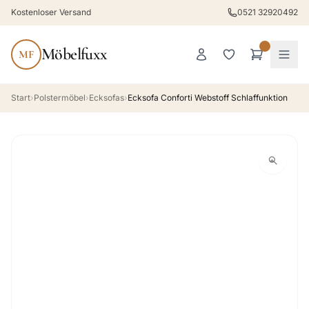
Kostenloser Versand
0521 32920492
Möbelfuxx
MF
Start
›
Polstermöbel
›
Ecksofas
›
Ecksofa Conforti Webstoff Schlaffunktion