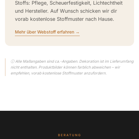
Stoffs: Pflege, Scheuerfestigkeit, Lichtechtheit
und Hersteller. Auf Wunsch schicken wir dir
vorab kostenlose Stoffmuster nach Hause.
Mehr über Webstoff erfahren →
ⓘ Alle Maßangaben sind ca.-Angaben. Dekoration ist im Lieferumfang
nicht enthalten. Produktbilder können farblich abweichen – wir
empfehlen, vorab kostenlose Stoffmuster anzufordern.
BERATUNG