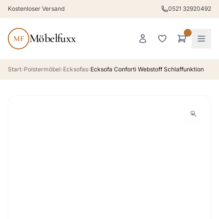
Kostenloser Versand
0521 32920492
Möbelfuxx
MF
Start
›
Polstermöbel
›
Ecksofas
›
Ecksofa Conforti Webstoff Schlaffunktion