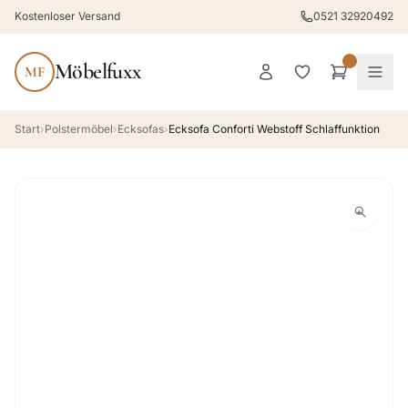
Kostenloser Versand
0521 32920492
Möbelfuxx
MF
Start
›
Polstermöbel
›
Ecksofas
›
Ecksofa Conforti Webstoff Schlaffunktion