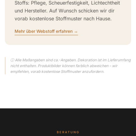
Stoffs: Pflege, Scheuerfestigkeit, Lichtechtheit
und Hersteller. Auf Wunsch schicken wir dir
vorab kostenlose Stoffmuster nach Hause.
Mehr über Webstoff erfahren →
ⓘ Alle Maßangaben sind ca.-Angaben. Dekoration ist im Lieferumfang
nicht enthalten. Produktbilder können farblich abweichen – wir
empfehlen, vorab kostenlose Stoffmuster anzufordern.
BERATUNG