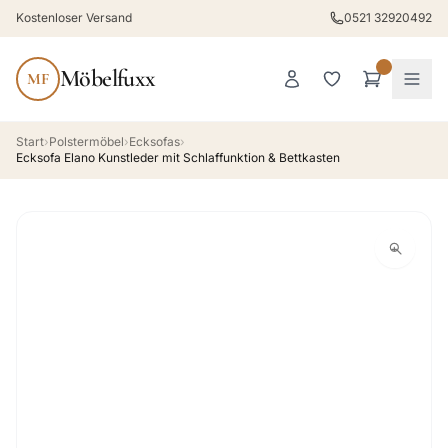
Kostenloser Versand
0521 32920492
Möbelfuxx
MF
Start
›
Polstermöbel
›
Ecksofas
›
Ecksofa Elano Kunstleder mit Schlaffunktion & Bettkasten