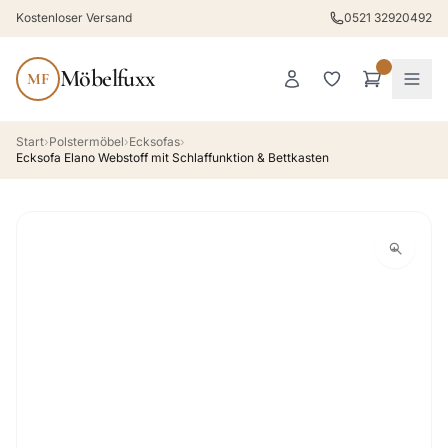
Kostenloser Versand
0521 32920492
Möbelfuxx
MF
Start
›
Polstermöbel
›
Ecksofas
›
Ecksofa Elano Webstoff mit Schlaffunktion & Bettkasten