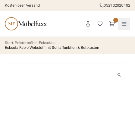
Kostenloser Versand
0521 32920492
Möbelfuxx
MF
Start
›
Polstermöbel
›
Ecksofas
›
Ecksofa Fabio Webstoff mit Schlaffunktion & Bettkasten