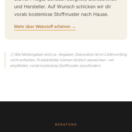
und Hersteller. Auf Wunsch schicken wir dir
vorab kostenlose Stoffmuster nach Hause.
Mehr über Webstoff erfahren →
ⓘ Alle Maßangaben sind ca.-Angaben. Dekoration ist im Lieferumfang
nicht enthalten. Produktbilder können farblich abweichen – wir
empfehlen, vorab kostenlose Stoffmuster anzufordern.
BERATUNG