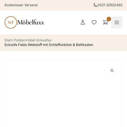
Kostenloser Versand
0521 32920492
Möbelfuxx
MF
Start
›
Polstermöbel
›
Ecksofas
›
Ecksofa Fabio Webstoff mit Schlaffunktion & Bettkasten