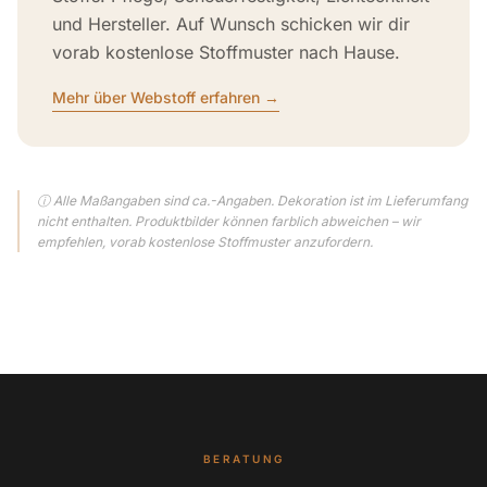
und Hersteller. Auf Wunsch schicken wir dir
vorab kostenlose Stoffmuster nach Hause.
Mehr über Webstoff erfahren →
ⓘ Alle Maßangaben sind ca.-Angaben. Dekoration ist im Lieferumfang
nicht enthalten. Produktbilder können farblich abweichen – wir
empfehlen, vorab kostenlose Stoffmuster anzufordern.
BERATUNG