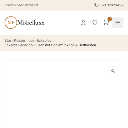
Kostenloser Versand
0521 32920492
Möbelfuxx
MF
Start
›
Polstermöbel
›
Ecksofas
›
Ecksofa Federico Plüsch mit Schlaffunktion & Bettkasten