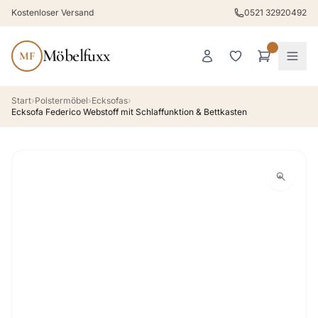
Kostenloser Versand
0521 32920492
Möbelfuxx
MF
Start
›
Polstermöbel
›
Ecksofas
›
Ecksofa Federico Webstoff mit Schlaffunktion & Bettkasten