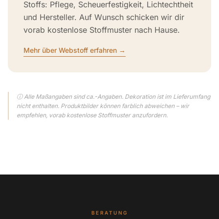
Stoffs: Pflege, Scheuerfestigkeit, Lichtechtheit
und Hersteller. Auf Wunsch schicken wir dir
vorab kostenlose Stoffmuster nach Hause.
Mehr über Webstoff erfahren →
ⓘ Alle Maßangaben sind ca.-Angaben. Dekoration ist im Lieferumfang
nicht enthalten. Produktbilder können farblich abweichen – wir
empfehlen, vorab kostenlose Stoffmuster anzufordern.
BERATUNG