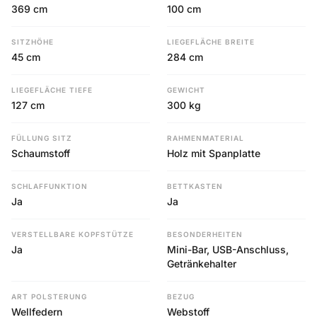
369 cm
100 cm
SITZHÖHE
LIEGEFLÄCHE BREITE
45 cm
284 cm
LIEGEFLÄCHE TIEFE
GEWICHT
127 cm
300 kg
FÜLLUNG SITZ
RAHMENMATERIAL
Schaumstoff
Holz mit Spanplatte
SCHLAFFUNKTION
BETTKASTEN
Ja
Ja
VERSTELLBARE KOPFSTÜTZE
BESONDERHEITEN
Ja
Mini-Bar, USB-Anschluss,
Getränkehalter
ART POLSTERUNG
BEZUG
Wellfedern
Webstoff