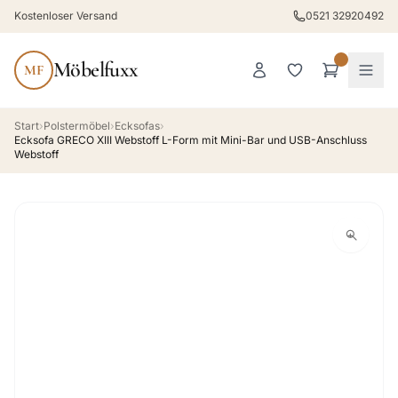
Kostenloser Versand
0521 32920492
Möbelfuxx
MF
Start
›
Polstermöbel
›
Ecksofas
›
Ecksofa GRECO XIII Webstoff L-Form mit Mini-Bar und USB-Anschluss
Webstoff