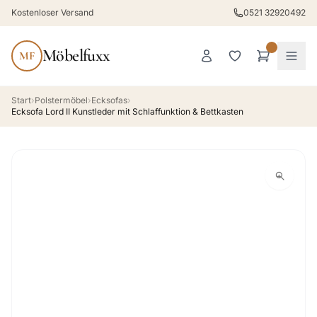
Kostenloser Versand
0521 32920492
Möbelfuxx
MF
Start
›
Polstermöbel
›
Ecksofas
›
Ecksofa Lord II Kunstleder mit Schlaffunktion & Bettkasten