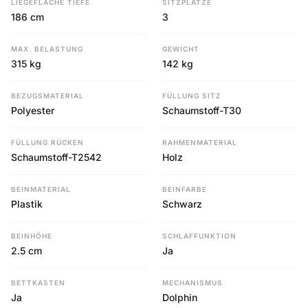
LIEGEFLÄCHE TIEFE
SITZPLÄTZE
186 cm
3
MAX. BELASTUNG
GEWICHT
315 kg
142 kg
BEZUGSMATERIAL
FÜLLUNG SITZ
Polyester
Schaumstoff-T30
FÜLLUNG RÜCKEN
RAHMENMATERIAL
Schaumstoff-T2542
Holz
BEINMATERIAL
BEINFARBE
Plastik
Schwarz
BEINHÖHE
SCHLAFFUNKTION
2.5 cm
Ja
BETTKASTEN
MECHANISMUS
Ja
Dolphin