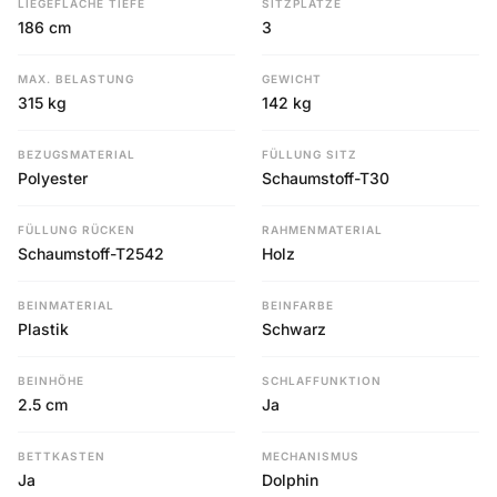
LIEGEFLÄCHE TIEFE
SITZPLÄTZE
186 cm
3
MAX. BELASTUNG
GEWICHT
315 kg
142 kg
BEZUGSMATERIAL
FÜLLUNG SITZ
Polyester
Schaumstoff-T30
FÜLLUNG RÜCKEN
RAHMENMATERIAL
Schaumstoff-T2542
Holz
BEINMATERIAL
BEINFARBE
Plastik
Schwarz
BEINHÖHE
SCHLAFFUNKTION
2.5 cm
Ja
BETTKASTEN
MECHANISMUS
Ja
Dolphin