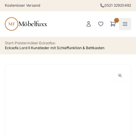
Kostenloser Versand
0521 32920492
Möbelfuxx
MF
Start
›
Polstermöbel
›
Ecksofas
›
Ecksofa Lord II Kunstleder mit Schlaffunktion & Bettkasten