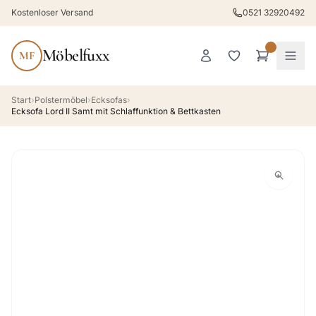
Kostenloser Versand
0521 32920492
Möbelfuxx
MF
Start
›
Polstermöbel
›
Ecksofas
›
Ecksofa Lord II Samt mit Schlaffunktion & Bettkasten