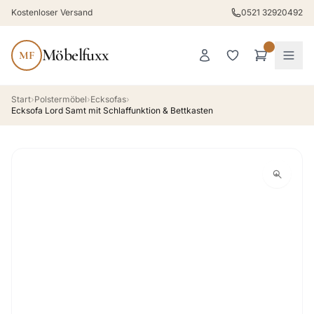
Kostenloser Versand
0521 32920492
Möbelfuxx
MF
Start
›
Polstermöbel
›
Ecksofas
›
Ecksofa Lord Samt mit Schlaffunktion & Bettkasten