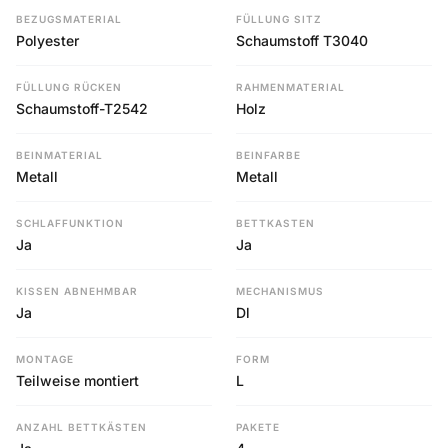
BEZUGSMATERIAL
FÜLLUNG SITZ
Polyester
Schaumstoff T3040
FÜLLUNG RÜCKEN
RAHMENMATERIAL
Schaumstoff-T2542
Holz
BEINMATERIAL
BEINFARBE
Metall
Metall
SCHLAFFUNKTION
BETTKASTEN
Ja
Ja
KISSEN ABNEHMBAR
MECHANISMUS
Ja
Dl
MONTAGE
FORM
Teilweise montiert
L
ANZAHL BETTKÄSTEN
PAKETE