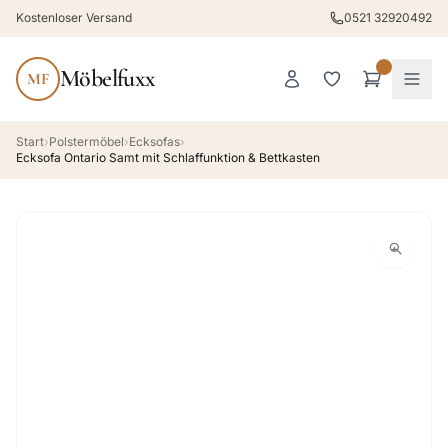
Kostenloser Versand
0521 32920492
Möbelfuxx
MF
Start
›
Polstermöbel
›
Ecksofas
›
Ecksofa Ontario Samt mit Schlaffunktion & Bettkasten