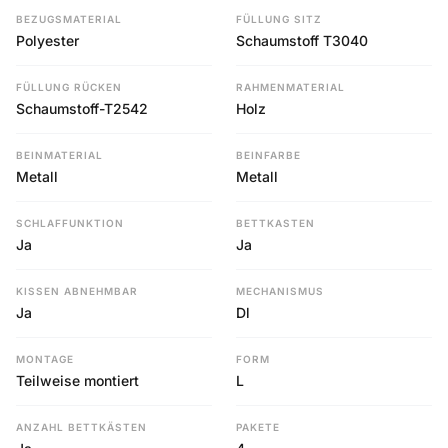
BEZUGSMATERIAL
FÜLLUNG SITZ
Polyester
Schaumstoff T3040
FÜLLUNG RÜCKEN
RAHMENMATERIAL
Schaumstoff-T2542
Holz
BEINMATERIAL
BEINFARBE
Metall
Metall
SCHLAFFUNKTION
BETTKASTEN
Ja
Ja
KISSEN ABNEHMBAR
MECHANISMUS
Ja
Dl
MONTAGE
FORM
Teilweise montiert
L
ANZAHL BETTKÄSTEN
PAKETE