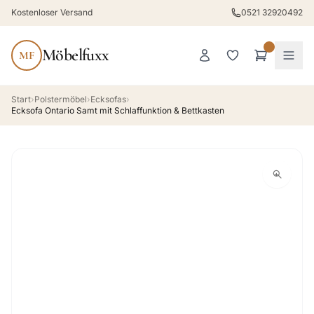
Kostenloser Versand
0521 32920492
Möbelfuxx
MF
Start
›
Polstermöbel
›
Ecksofas
›
Ecksofa Ontario Samt mit Schlaffunktion & Bettkasten