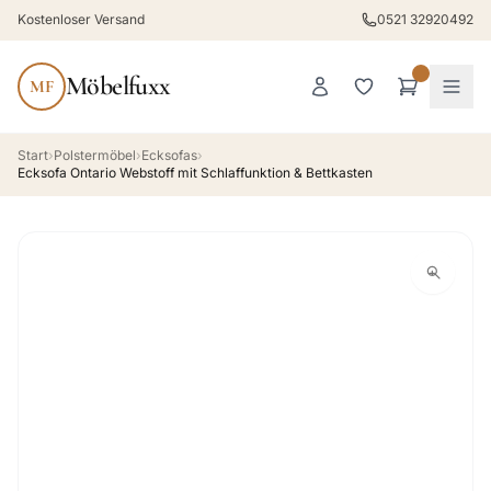
Kostenloser Versand
0521 32920492
Möbelfuxx
MF
Start
›
Polstermöbel
›
Ecksofas
›
Ecksofa Ontario Webstoff mit Schlaffunktion & Bettkasten