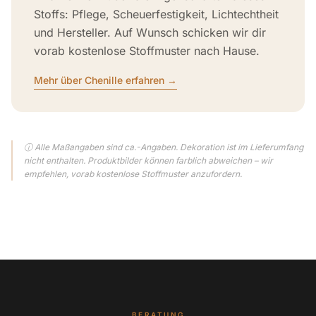
Stoffs: Pflege, Scheuerfestigkeit, Lichtechtheit
und Hersteller. Auf Wunsch schicken wir dir
vorab kostenlose Stoffmuster nach Hause.
Mehr über Chenille erfahren →
ⓘ Alle Maßangaben sind ca.-Angaben. Dekoration ist im Lieferumfang
nicht enthalten. Produktbilder können farblich abweichen – wir
empfehlen, vorab kostenlose Stoffmuster anzufordern.
BERATUNG