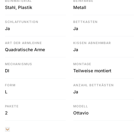
BEINMATERIAL
BEINFARBE
Stahl, Plastik
Metall
SCHLAFFUNKTION
BETTKASTEN
Ja
Ja
ART DER ARMLEHNE
KISSEN ABNEHMBAR
Quadratische Arme
Ja
MECHANISMUS
MONTAGE
Dl
Teilweise montiert
FORM
ANZAHL BETTKÄSTEN
L
Ja
PAKETE
MODELL
2
Ottavio