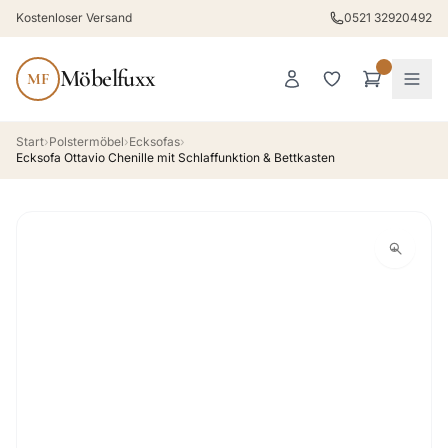
Kostenloser Versand
0521 32920492
Möbelfuxx
MF
Start
›
Polstermöbel
›
Ecksofas
›
Ecksofa Ottavio Chenille mit Schlaffunktion & Bettkasten