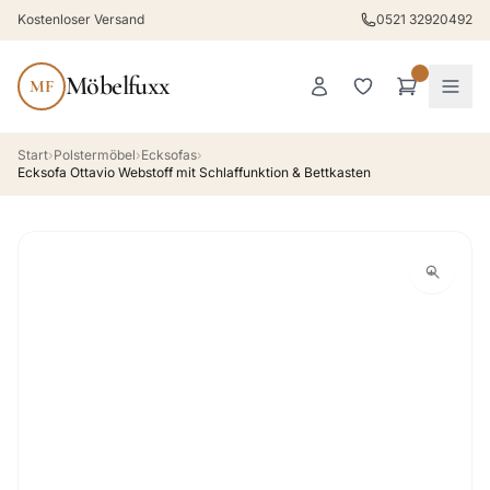
Kostenloser Versand
0521 32920492
Möbelfuxx
MF
Start
›
Polstermöbel
›
Ecksofas
›
Ecksofa Ottavio Webstoff mit Schlaffunktion & Bettkasten