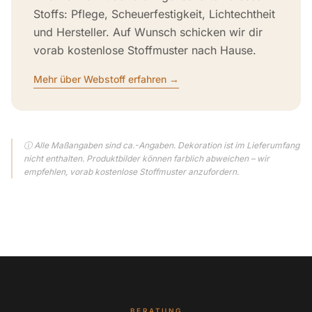
Stoffs: Pflege, Scheuerfestigkeit, Lichtechtheit
und Hersteller. Auf Wunsch schicken wir dir
vorab kostenlose Stoffmuster nach Hause.
Mehr über Webstoff erfahren →
ⓘ Alle Maßangaben sind ca.-Angaben. Dekoration ist im Lieferumfang
nicht enthalten. Produktbilder können farblich abweichen – wir
empfehlen, vorab kostenlose Stoffmuster anzufordern.
BERATUNG