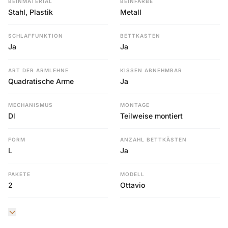
BEINMATERIAL
BEINFARBE
Stahl, Plastik
Metall
SCHLAFFUNKTION
BETTKASTEN
Ja
Ja
ART DER ARMLEHNE
KISSEN ABNEHMBAR
Quadratische Arme
Ja
MECHANISMUS
MONTAGE
Dl
Teilweise montiert
FORM
ANZAHL BETTKÄSTEN
L
Ja
PAKETE
MODELL
2
Ottavio