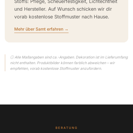
Stoffs: Pflege, Scheuerfestigkeit, Lichtechtheit
und Hersteller. Auf Wunsch schicken wir dir
vorab kostenlose Stoffmuster nach Hause.
Mehr über Samt erfahren →
ⓘ Alle Maßangaben sind ca.-Angaben. Dekoration ist im Lieferumfang
nicht enthalten. Produktbilder können farblich abweichen – wir
empfehlen, vorab kostenlose Stoffmuster anzufordern.
BERATUNG