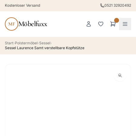
Kostenloser Versand
0521 32920492
Möbelfuxx
MF
Start
›
Polstermöbel
›
Sessel
›
Sessel Laurence Samt verstellbare Kopfstütze