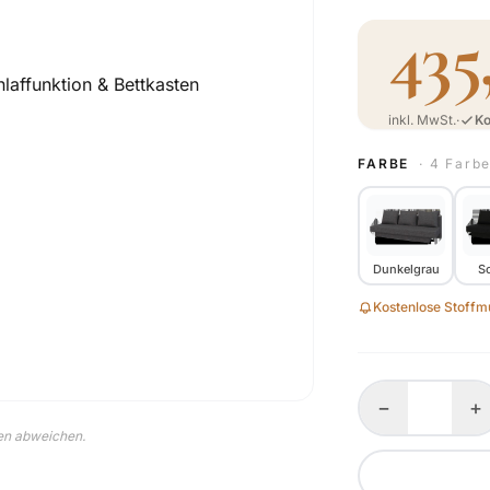
435
inkl. MwSt.
·
Ko
FARBE
· 4 Farb
Dunkelgrau
S
Kostenlose Stoffmu
−
+
nen abweichen.