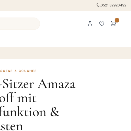
0521 32920492
 SOFAS & COUCHES
-Sitzer Amaza
off mit
ffunktion &
sten