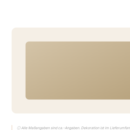
ⓘ Alle Maßangaben sind ca.-Angaben. Dekoration ist im Lieferumfang