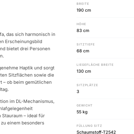
BREITE
190 cm
HÖHE
83 cm
fa, das sich harmonisch in
ten Erscheinungsbild
SITZTIEFE
nd bietet drei Personen
68 cm
n.
LIEGEFLÄCHE BREITE
ngenehme Haptik und sorgt
130 cm
ten Sitzflächen sowie die
t – ob beim gemütlichen
SITZPLÄTZE
tag.
3
nktion im DL-Mechanismus,
GEWICHT
hlafgelegenheit
55 kg
n Stauraum – ideal für
 zu einem besonders
FÜLLUNG SITZ
Schaumstoff-T2542