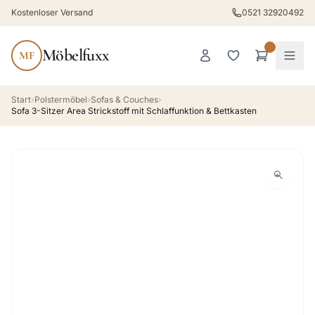
Kostenloser Versand
0521 32920492
Möbelfuxx
MF
Start
›
Polstermöbel
›
Sofas & Couches
›
Sofa 3-Sitzer Area Strickstoff mit Schlaffunktion & Bettkasten