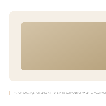
ⓘ Alle Maßangaben sind ca.-Angaben. Dekoration ist im Lieferumfang