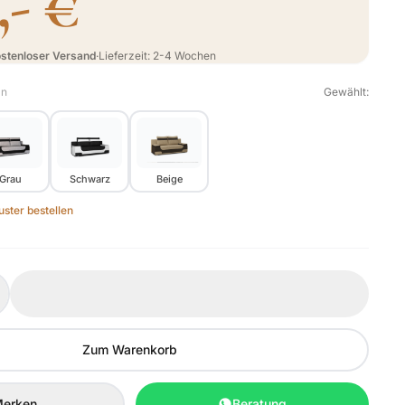
,- €
stenloser Versand
·
Lieferzeit: 2-4 Wochen
en
Gewählt:
Grau
Schwarz
Beige
ster bestellen
Zum Warenkorb
erken
Beratung