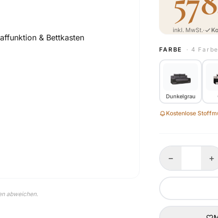
578
inkl. MwSt.
·
Ko
FARBE
· 4 Farb
Dunkelgrau
Kostenlose Stoffmu
−
+
nen abweichen.
M