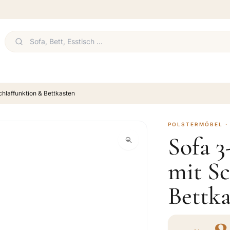
chlaffunktion & Bettkasten
POLSTERMÖBEL ·
Sofa 3
mit Sc
Bettka