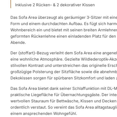
Inklusive 2 Rücken- & 2 dekorativer Kissen
Das Sofa Area überzeugt als geräumiger 3-Sitzer mit ei
Form und einem durchdachten Aufbau. Es fügt sich harm
Wohnbereich ein und bietet mit seinen breiten Armlehn
geformten Rückenlehne einen einladenden Platz für den 
Abende.
Der {stoffart}-Bezug verleiht dem Sofa Area eine angene
eine wohnliche Atmosphäre. Gezielte Wildlederoptik-Akz
stilvollen Kontrast und unterstreichen das originelle Ers
großzügige Polsterung der Sitzfläche sowie die abnehm
Dekokissen sorgen für spürbaren Sitzkomfort und laden
Das Sofa Area bietet dank seiner Schlaffunktion mit DL
praktische Liegefläche für Übernachtungsgäste. Der integ
wertvollen Stauraum für Bettwäsche, Kissen und Decken –
ordentlich verstaut. So vereint das Sofa Area alltagstaugli
einem ansprechenden Wohngefühl.