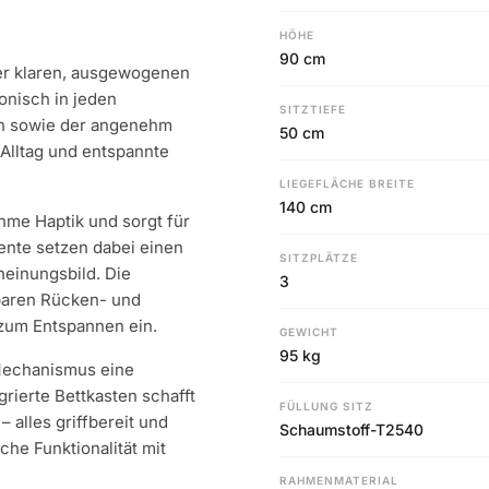
HÖHE
90 cm
ner klaren, ausgewogenen
onisch in jeden
SITZTIEFE
en sowie der angenehm
50 cm
Alltag und entspannte
LIEGEFLÄCHE BREITE
140 cm
hme Haptik und sorgt für
ente setzen dabei einen
SITZPLÄTZE
cheinungsbild. Die
3
baren Rücken- und
 zum Entspannen ein.
GEWICHT
95 kg
-Mechanismus eine
rierte Bettkasten schafft
FÜLLUNG SITZ
 alles griffbereit und
Schaumstoff-T2540
che Funktionalität mit
RAHMENMATERIAL