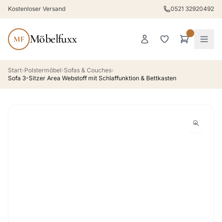
Kostenloser Versand
0521 32920492
Möbelfuxx
MF
Start
›
Polstermöbel
›
Sofas & Couches
›
Sofa 3-Sitzer Area Webstoff mit Schlaffunktion & Bettkasten