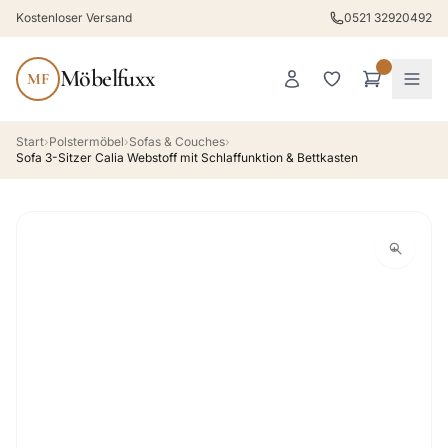
Kostenloser Versand
0521 32920492
Möbelfuxx
MF
Start
›
Polstermöbel
›
Sofas & Couches
›
Sofa 3-Sitzer Calia Webstoff mit Schlaffunktion & Bettkasten