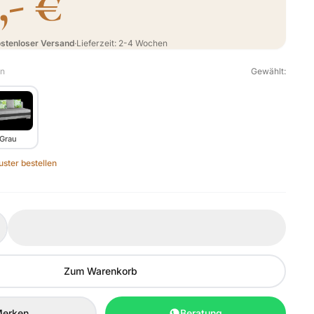
,- €
stenloser Versand
·
Lieferzeit: 2-4 Wochen
en
Gewählt:
Grau
ster bestellen
Zum Warenkorb
erken
Beratung