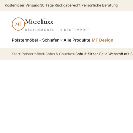
Kostenloser Versand
·
30 Tage Rückgaberecht
·
Persönliche Beratung
Möbelfuxx
MF
DESIGNMÖBEL · DIREKTIMPORT
Polstermöbel
Schlafen
Alle Produkte
|
MF Design
Start
›
Polstermöbel
›
Sofas & Couches
›
Sofa 3-Sitzer Calia Webstoff mit S