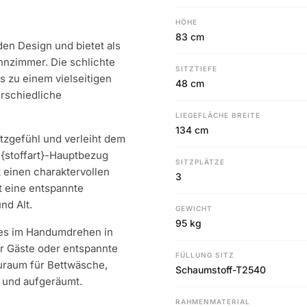
HÖHE
83 cm
den Design und bietet als
hnzimmer. Die schlichte
SITZTIEFE
s zu einem vielseitigen
48 cm
erschiedliche
LIEGEFLÄCHE BREITE
134 cm
tzgefühl und verleiht dem
 {stoffart}-Hauptbezug
SITZPLÄTZE
 einen charaktervollen
3
t eine entspannte
nd Alt.
GEWICHT
95 kg
e es im Handumdrehen in
ür Gäste oder entspannte
FÜLLUNG SITZ
auraum für Bettwäsche,
Schaumstoff-T2540
 und aufgeräumt.
RAHMENMATERIAL