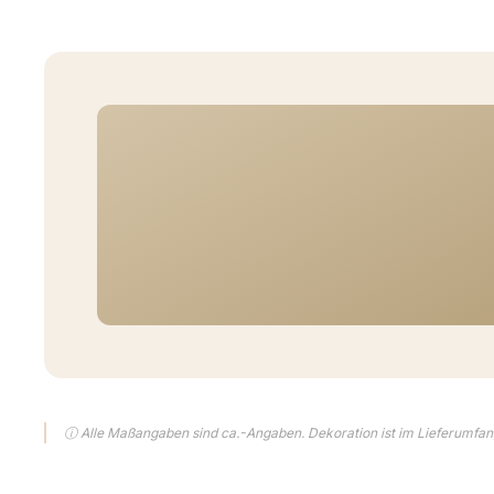
ⓘ Alle Maßangaben sind ca.-Angaben. Dekoration ist im Lieferumfang