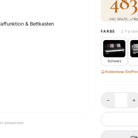
483
inkl. MwSt.
·
Ko
FARBE
· 2 Farb
Schwarz
Kostenlose Stoffmu
−
+
nen abweichen.
M