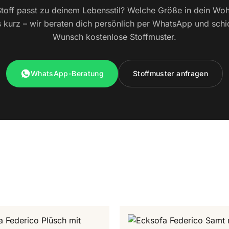
toff passt zu deinem Lebensstil? Welche Größe in dein W
 kurz – wir beraten dich persönlich per WhatsApp und schi
Wunsch kostenlose Stoffmuster.
WhatsApp-Beratung
Stoffmuster anfragen