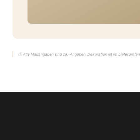
ⓘ Alle Maßangaben sind ca.-Angaben. Dekoration ist im Lieferumfang