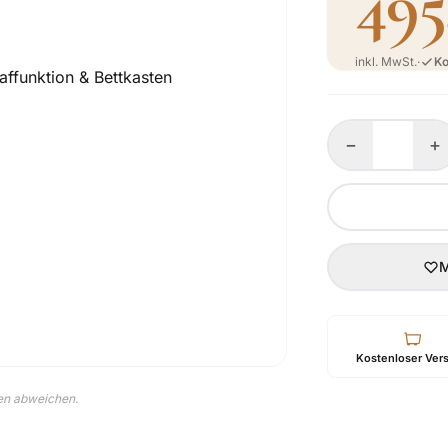
495
inkl. MwSt.
·
Ko
−
+
M
Kostenloser Ver
nen abweichen.