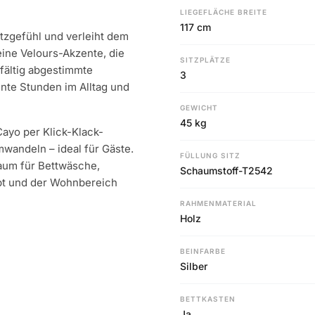
LIEGEFLÄCHE BREITE
117 cm
tzgefühl und verleiht dem
ine Velours-Akzente, die
SITZPLÄTZE
fältig abgestimmte
3
nnte Stunden im Alltag und
GEWICHT
45 kg
Cayo per Klick-Klack-
wandeln – ideal für Gäste.
FÜLLUNG SITZ
raum für Bettwäsche,
Schaumstoff-T2542
ibt und der Wohnbereich
RAHMENMATERIAL
Holz
BEINFARBE
Silber
BETTKASTEN
Ja