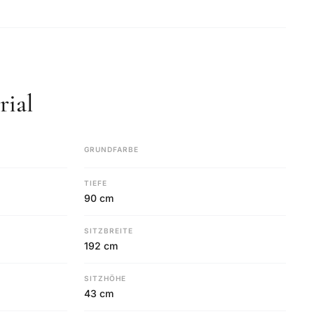
ial
GRUNDFARBE
TIEFE
90 cm
SITZBREITE
192 cm
SITZHÖHE
43 cm