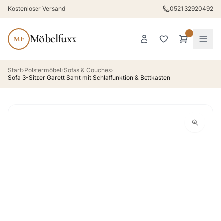
Kostenloser Versand
0521 32920492
Möbelfuxx
MF
Start
›
Polstermöbel
›
Sofas & Couches
›
Sofa 3-Sitzer Garett Samt mit Schlaffunktion & Bettkasten