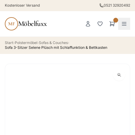
Kostenloser Versand
0521 32920492
Möbelfuxx
MF
Start
›
Polstermöbel
›
Sofas & Couches
›
Sofa 3-Sitzer Selene Plüsch mit Schlaffunktion & Bettkasten