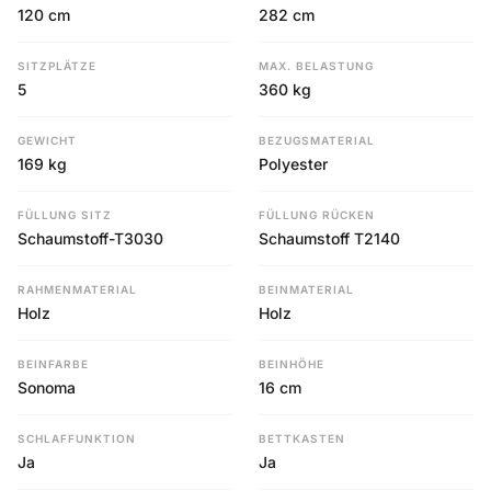
120 cm
282 cm
SITZPLÄTZE
MAX. BELASTUNG
5
360 kg
GEWICHT
BEZUGSMATERIAL
169 kg
Polyester
FÜLLUNG SITZ
FÜLLUNG RÜCKEN
Schaumstoff-T3030
Schaumstoff T2140
RAHMENMATERIAL
BEINMATERIAL
Holz
Holz
BEINFARBE
BEINHÖHE
Sonoma
16 cm
SCHLAFFUNKTION
BETTKASTEN
Ja
Ja