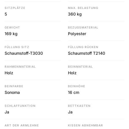
SITZPLÄTZE
MAX. BELASTUNG
5
360 kg
GEWICHT
BEZUGSMATERIAL
169 kg
Polyester
FÜLLUNG SITZ
FÜLLUNG RÜCKEN
Schaumstoff-T3030
Schaumstoff T2140
RAHMENMATERIAL
BEINMATERIAL
Holz
Holz
BEINFARBE
BEINHÖHE
Sonoma
16 cm
SCHLAFFUNKTION
BETTKASTEN
Ja
Ja
ART DER ARMLEHNE
KISSEN ABNEHMBAR