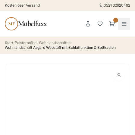
Kostenloser Versand
0521 32920492
Möbelfuxx
MF
Start
›
Polstermöbel
›
Wohnlandschaften
›
Wohnlandschaft Asgard Webstoff mit Schlaffunktion & Bettkasten