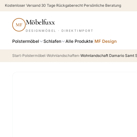
Kostenloser Versand
·
30 Tage Rückgaberecht
·
Persönliche Beratung
Möbelfuxx
MF
DESIGNMÖBEL · DIREKTIMPORT
Polstermöbel
Schlafen
Alle Produkte
|
MF Design
Start
›
Polstermöbel
›
Wohnlandschaften
›
Wohnlandschaft Damario Samt S