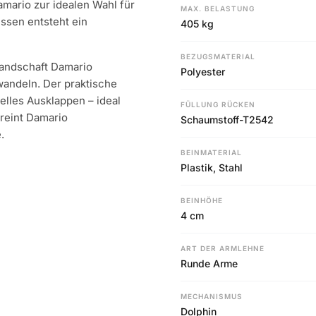
mario zur idealen Wahl für
MAX. BELASTUNG
issen entsteht ein
405 kg
BEZUGSMATERIAL
landschaft Damario
Polyester
wandeln. Der praktische
elles Ausklappen – ideal
FÜLLUNG RÜCKEN
reint Damario
Schaumstoff-T2542
.
BEINMATERIAL
Plastik, Stahl
BEINHÖHE
4 cm
ART DER ARMLEHNE
Runde Arme
MECHANISMUS
Dolphin