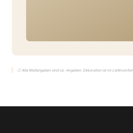
ⓘ Alle Maßangaben sind ca.-Angaben. Dekoration ist im Lieferumfang