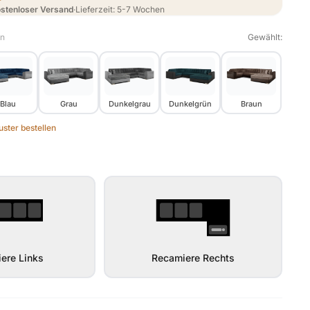
stenloser Versand
·
Lieferzeit: 5-7 Wochen
en
Gewählt:
Blau
Grau
Dunkelgrau
Dunkelgrün
Braun
ster bestellen
ere Links
Recamiere Rechts