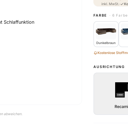
inkl. MwSt.
·
Ko
FARBE
· 6 Farb
Dunkelbraun
Kostenlose Stoffmu
AUSRICHTUNG
Recami
nen abweichen.