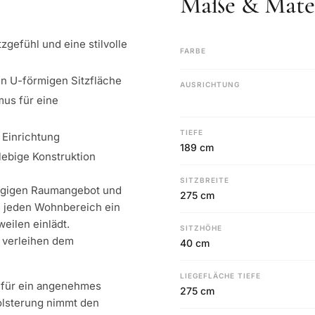
Maße & Mater
gefühl und eine stilvolle
FARBE
en U-förmigen Sitzfläche
AUSRICHTUNG
mus für eine
TIEFE
 Einrichtung
189 cm
lebige Konstruktion
SITZBREITE
zügigen Raumangebot und
275 cm
in jeden Wohnbereich ein
eilen einlädt.
SITZHÖHE
 verleihen dem
40 cm
LIEGEFLÄCHE TIEFE
t für ein angenehmes
275 cm
Polsterung nimmt den